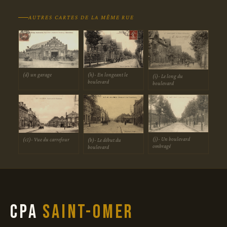
AUTRES CARTES DE LA MÊME RUE
(h)- En longeant le
(d) un garage
(i)- Le long du
boulevard
boulevard
(j)- Un boulevard
(c1)- Vue du carrefour
(b)- Le début du
ombragé
boulevard
CPA
Saint-Omer