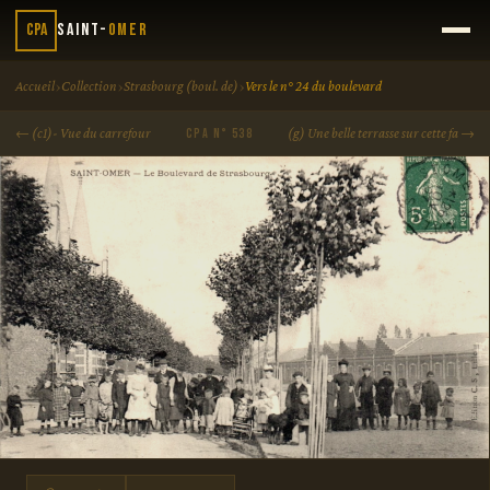
CPA
Saint-
Omer
›
›
›
Accueil
Collection
Strasbourg (boul. de)
Vers le n° 24 du boulevard
← (c1)- Vue du carrefour
(g) Une belle terrasse sur cette fa →
CPA N° 538