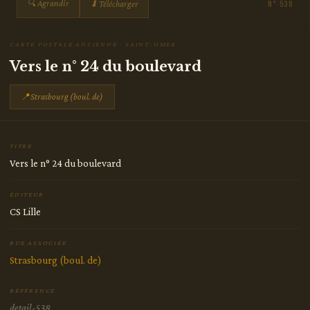
🔍 Agrandir
⬇ Télécharger
N° 538
CARTE POSTALE ANCIENNE · SAINT-OMER
Vers le n° 24 du boulevard
📍
Strasbourg (boul. de)
TITRE
Vers le n° 24 du boulevard
ÉDITEUR
CS Lille
RUE ASSOCIÉE
Strasbourg (boul. de)
RÉFÉRENCE
detail-538