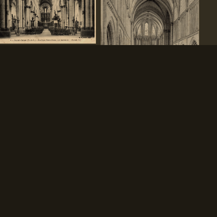
(h)- La grand Nef
(a1 )- Une vue intérieure
Le site