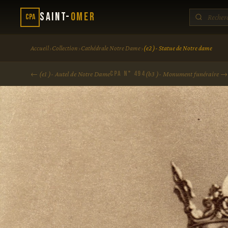
Saint-
Omer
CPA
›
›
›
Accueil
Collection
Cathédrale Notre Dame
(e2 )- Statue de Notre dame
CPA N° 494
← (e1 )- Autel de Notre Dame
(b3 )- Monument funéraire →