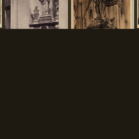
(o ) - La chaire
(b3 )- Monument funéraire
Navigation