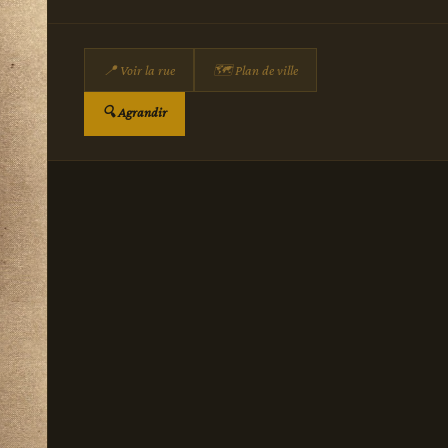
📍 Voir la rue
🗺 Plan de ville
🔍 Agrandir