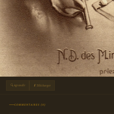
🔍 Agrandir
⬇ Télécharger
COMMENTAIRES (0)