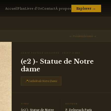
Accueil
Plan
Livre d'Or
Contact
À propos
Explorer →
← Précédente
Suivante →
CARTE POSTALE ANCIENNE · SAINT-OMER
(e2 )- Statue de Notre
dame
📍
Cathédrale Notre Dame
TITRE
ÉDITEUR
(e2 )- Statue de Notre
P. Delpeuch Paris