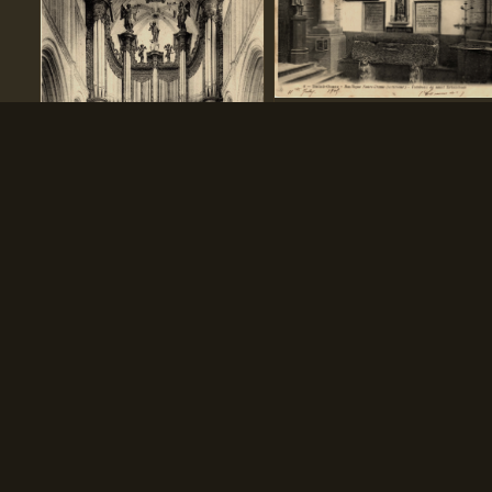
(l)- Tombeau de saint Erkembode
(a)- Le grand orgue
CPA
Saint-Omer