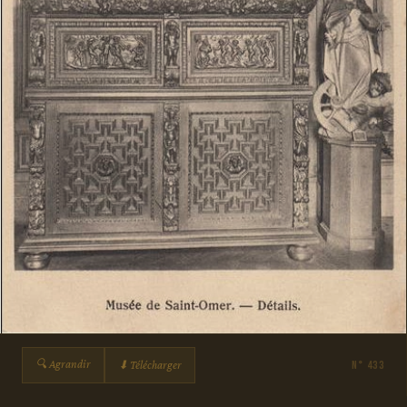
🔍 Agrandir
⬇ Télécharger
N° 433