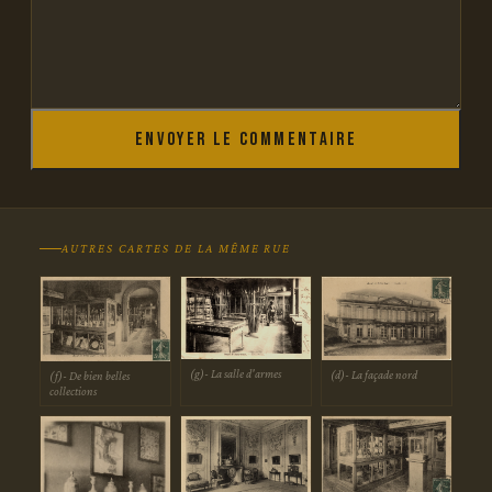
Envoyer le commentaire
AUTRES CARTES DE LA MÊME RUE
(g)- La salle d'armes
(d)- La façade nord
(f)- De bien belles
collections