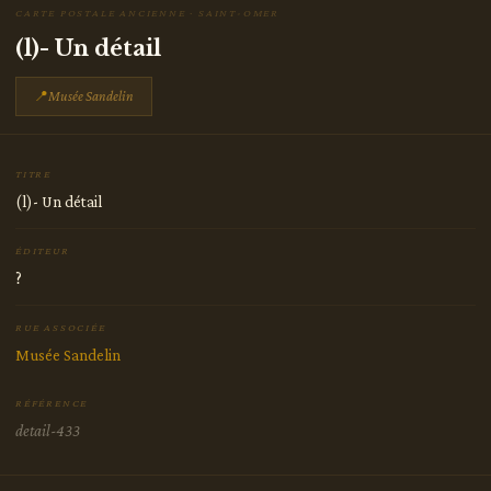
CARTE POSTALE ANCIENNE · SAINT-OMER
(l)- Un détail
📍
Musée Sandelin
TITRE
(l)- Un détail
ÉDITEUR
?
RUE ASSOCIÉE
Musée Sandelin
RÉFÉRENCE
detail-433