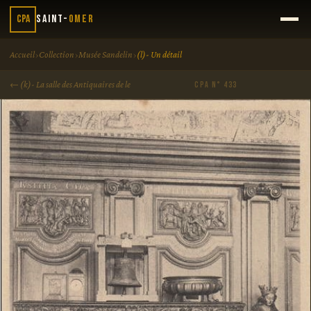
CPA
Saint-
Omer
›
›
›
Accueil
Collection
Musée Sandelin
(l)- Un détail
← (k)- La salle des Antiquaires de le
CPA N° 433