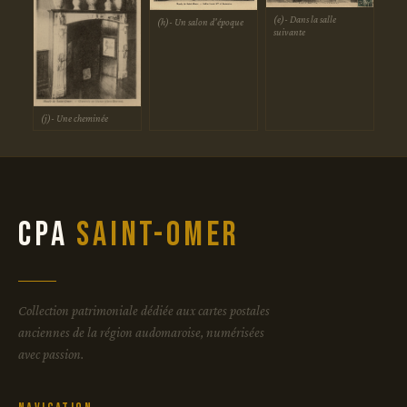
(e)- Dans la salle
(h)- Un salon d'époque
suivante
(j)- Une cheminée
CPA
Saint-Omer
Collection patrimoniale dédiée aux cartes postales
anciennes de la région audomaroise, numérisées
avec passion.