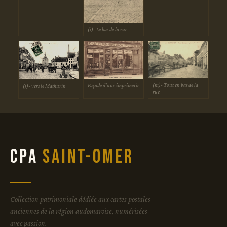
(i)- Le bas de la rue
(m)- Tout en bas de la
Façade d'une imprimerie
(j)- vers le Mathurin
rue
CPA
Saint-Omer
Collection patrimoniale dédiée aux cartes postales
anciennes de la région audomaroise, numérisées
avec passion.