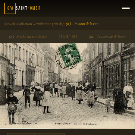
CPA
Saint-
Omer
›
›
›
Accueil
Collection
Dunkerque (rue de)
(h )- Un bout de la rue
← (k )- Mathurin vue de face
(m)- Tout en bas de la rue →
CPA N° 401