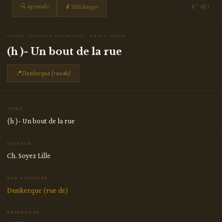
🔍 Agrandir
⬇ Télécharger
N° 401
CARTE POSTALE ANCIENNE · SAINT-OMER
(h )- Un bout de la rue
📍
Dunkerque (rue de)
TITRE
(h )- Un bout de la rue
ÉDITEUR
Ch. Soyez Lille
RUE ASSOCIÉE
Dunkerque (rue de)
RÉFÉRENCE