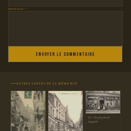
MESSAGE *
Envoyer le commentaire
AUTRES CARTES DE LA MÊME RUE
(c)- Une façade de
magasin