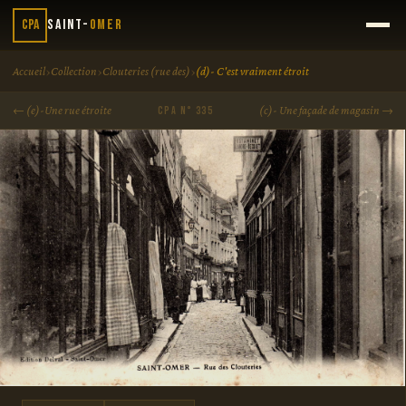
CPA
Saint-
Omer
›
›
›
Accueil
Collection
Clouteries (rue des)
(d)- C'est vraiment étroit
← (e)-Une rue étroite
(c)- Une façade de magasin →
CPA N° 335