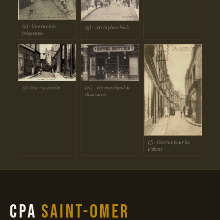
(a)- Une rue trés
(g)- vers la place Foch
fréquentée
(e1) - Un marchand de
(e)-Une rue étroite
chaussures
(f)- Une rue pour les
piétons
CPA
Saint-Omer