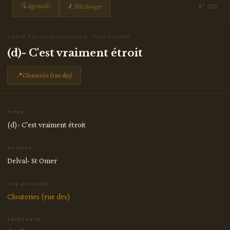
🔍 Agrandir
⬇ Télécharger
N° 335
CARTE POSTALE ANCIENNE · SAINT-OMER
(d)- C'est vraiment étroit
📍
Clouteries (rue des)
TITRE
(d)- C'est vraiment étroit
ÉDITEUR
Delval- St Omer
RUE ASSOCIÉE
Clouteries (rue des)
RÉFÉRENCE