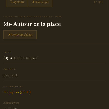
🔍 Agrandir
⬇ Télécharger
N° 321
CARTE POSTALE ANCIENNE · SAINT-OMER
(d)- Autour de la place
📍
Perpignan (pl. de)
TITRE
(d)- Autour de la place
ÉDITEUR
Haumont
RUE ASSOCIÉE
Perpignan (pl. de)
RÉFÉRENCE