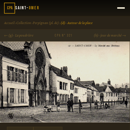
CPA
Saint-
Omer
›
›
›
Accueil
Collection
Perpignan (pl. de)
(d)- Autour de la place
← (g)- La poudrière
(h)- jour de marché →
CPA N° 321