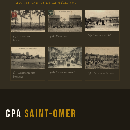
AUTRES CARTES DE LA MÊME RUE
(h)- jour de marché
(f)- La place aux
(a)- L'abattoir
bestiaux
(b)- En plein travail
(c)- Le marché aux
(e)- Un coin de la place
bestiaux
CPA
Saint-Omer