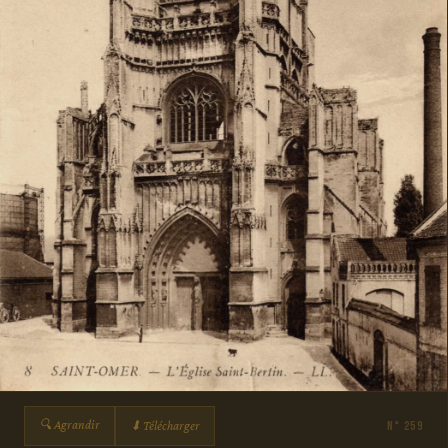
🔍 Agrandir
⬇ Télécharger
N° 259