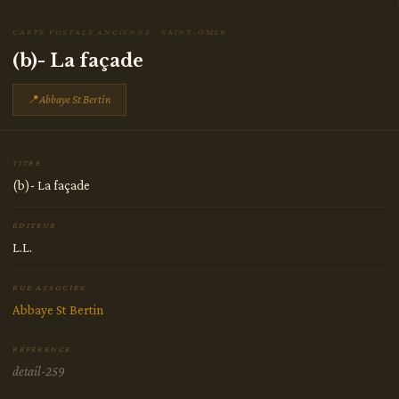
CARTE POSTALE ANCIENNE · SAINT-OMER
(b)- La façade
📍
Abbaye St Bertin
TITRE
(b)- La façade
ÉDITEUR
L.L.
RUE ASSOCIÉE
Abbaye St Bertin
RÉFÉRENCE
detail-259