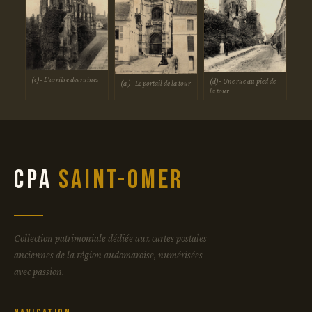
(c)- L'arrière des ruines
(d)- Une rue au pied de
(a )- Le portail de la tour
la tour
CPA
Saint-Omer
Collection patrimoniale dédiée aux cartes postales
anciennes de la région audomaroise, numérisées
avec passion.