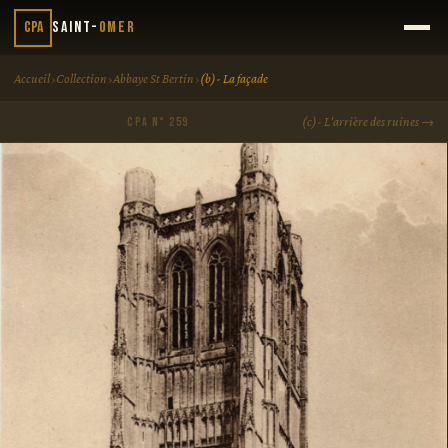
CPA
Saint-
Omer
›
›
›
Accueil
Collection
Abbaye St Bertin
(b)- La façade
(c)- L'arrière des ruines →
CPA N° 259