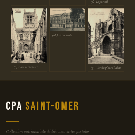
(f)- Le portail
(a1 ) - Une école
(b)- Vue sur la tour
(g)- Vers la place Sithieu
CPA
Saint-Omer
Collection patrimoniale dédiée aux cartes postales