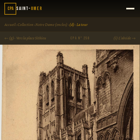
CPA
Saint-
Omer
›
›
›
Accueil
Collection
Notre Dame (enclos)
(d)- La tour
← (g)- Vers la place Sithieu
(i) L'abside →
CPA N° 258