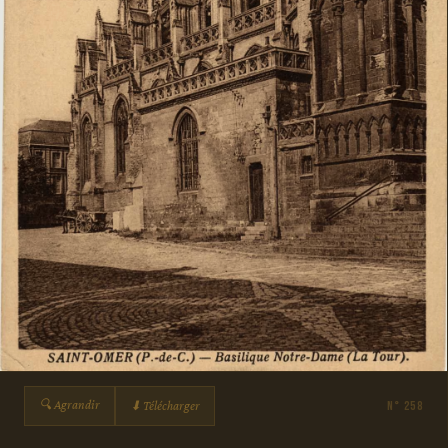
🔍 Agrandir
⬇ Télécharger
N° 258