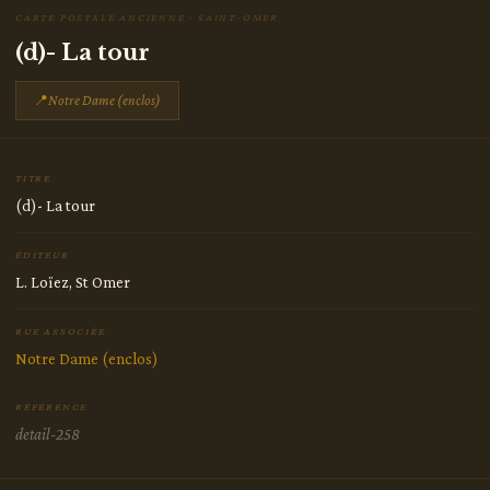
CARTE POSTALE ANCIENNE · SAINT-OMER
(d)- La tour
📍
Notre Dame (enclos)
TITRE
(d)- La tour
ÉDITEUR
L. Loïez, St Omer
RUE ASSOCIÉE
Notre Dame (enclos)
RÉFÉRENCE
detail-258