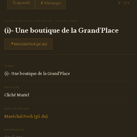
🔍 Agrandir
⬇ Télécharger
N° 224
CARTE POSTALE ANCIENNE · SAINT-OMER
(i)- Une boutique de la Grand'Place
📍
Maréchal Foch (pl. du)
TITRE
(i)- Une boutique de la Grand'Place
ÉDITEUR
Cliché Mariel
RUE ASSOCIÉE
Maréchal Foch (pl. du)
RÉFÉRENCE