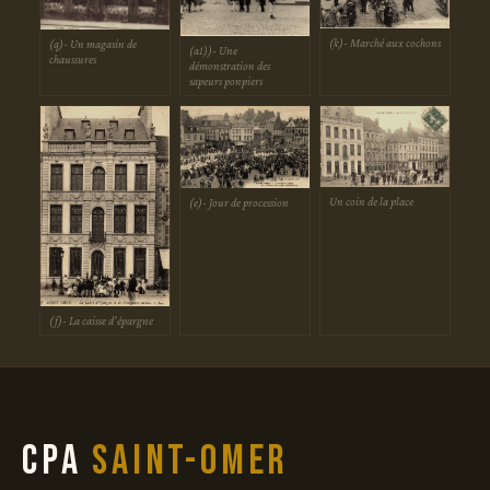
(k)- Marché aux cochons
(q)- Un magasin de
(a1))- Une
chaussures
démonstration des
sapeurs ponpiers
Un coin de la place
(e)- Jour de procession
(f)- La caisse d'épargne
CPA
Saint-Omer