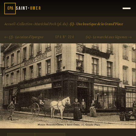
CPA
Saint-
Omer
›
›
›
Accueil
Collection
Maréchal Foch (pl. du)
(i)- Une boutique de la Grand'Place
← (f)- La caisse d'épargne
(n)- Le marché aux légumes →
CPA N° 224