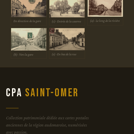
(a)- Le long de la riviére
En direction de la gare
(c)- Entrée de la caserne
(e) -En bas de la rue
(b)- Vers la gare
CPA
Saint-Omer
Collection patrimoniale dédiée aux cartes postales
anciennes de la région audomaroise, numérisées
avec passion.