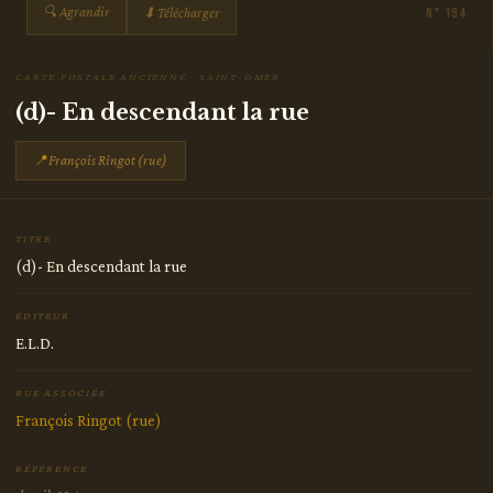
🔍 Agrandir
⬇ Télécharger
N° 194
CARTE POSTALE ANCIENNE · SAINT-OMER
(d)- En descendant la rue
📍
François Ringot (rue)
TITRE
(d)- En descendant la rue
ÉDITEUR
E.L.D.
RUE ASSOCIÉE
François Ringot (rue)
RÉFÉRENCE