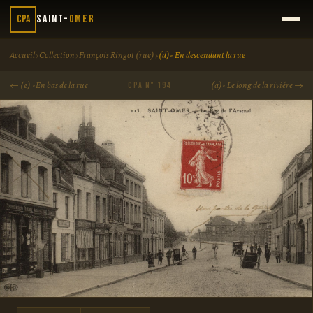
CPA
Saint-
Omer
›
›
›
Accueil
Collection
François Ringot (rue)
(d)- En descendant la rue
← (e) -En bas de la rue
(a)- Le long de la riviére →
CPA N° 194